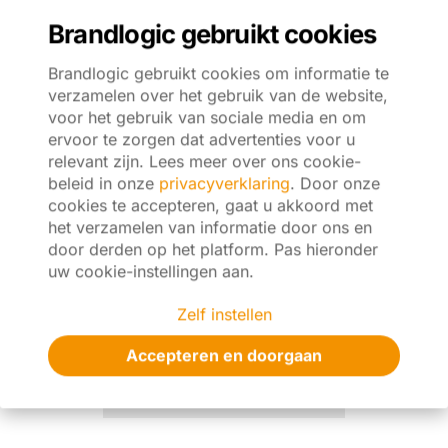
kosten kan
Brandlogic gebruikt cookies
besparen.
Brandlogic gebruikt cookies om informatie te
Op zoek naar een
verzamelen over het gebruik van de website,
bedrijf actief in de
voor het gebruik van sociale media en om
omgeving van
ervoor te zorgen dat advertenties voor u
Breda die jouw
relevant zijn. Lees meer over ons cookie-
bedrijf kan helpen
beleid in onze
privacyverklaring
. Door onze
met een CRM-
cookies te accepteren, gaat u akkoord met
systeem? Wij
het verzamelen van informatie door ons en
maken graag eens
door derden op het platform. Pas hieronder
kennis en
uw cookie-instellingen aan.
bespreken
vrijblijvend de
Zelf instellen
mogelijkheden. De
koffie staat klaar!
Accepteren en doorgaan