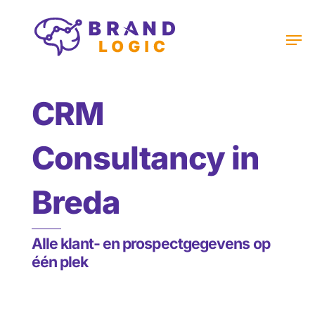
Skip
to
M
content
CRM
Consultancy in
Breda
Alle klant- en prospectgegevens op
één plek